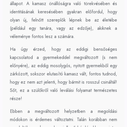
állapot. A kamasz önállóságra való törekvésében és
identitásának keresésében gyakran előfordul, hogy
olyan új, felnőtt szereplők lépnek be az életébe
(például egy tanára, vagy az edzője), akiknek a
véleménye fontos lesz a számára.
Ha úgy érzed, hogy az eddigi bensőséges
kapcsolatod a gyermekeddel megváltozott (s nem
előnyére), az eddig mosolygós, nyitott gyermekből egy
zárkózott, sokszor elutasító kamasz vált, fontos tudnod,
hogy ez nem azt jelenti, hogy bármit is rosszul csináltál!
Sőt, ez a szülőkről való leválási folyamat természetes
része!
Ebben a megváltozott helyzetben a megoldási
módokon is érdemes változtatni. Talán korábban nem