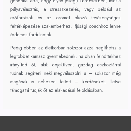
gondoltál arra, hogy olyan jellegű kérdésekben, mint a
pályaválasztás, a stresszkezelés, vagy például az
erőforrások és az örömet okozó tevékenységek
feltérképezése szakemberhez, ifjúsági coachhoz lenne
érdemes fordulnotok.
Pedig ebben az életkorban sokszor azzal segíthetsz a
legtöbbet kamasz gyermekednek, ha olyan felnőttekhez
irányítod őt, akik objektíven, gazdag eszköztárral
tudnak segíteni neki megválaszolni a – sokszor még
magának is nehezen feltett – kérdéseket, illetve
támogatni tudják őt az elakadásai feloldásában.