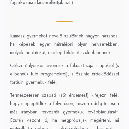
foglalkozásra kicserélhetjük azt.)
Kamasz gyermeket nevelő szülőknek nagyon hasznos,
ha képesek egyet hátralépni olyan helyzetekben,
melyek indulatokat, esetleg félelmet szülnek bennük.
Célszerű ilyenkor levenniük a fókuszt saját magukról (s
a bennük futó programokról), s őszinte érdeklődéssel
fordulni gyermekük felé.
Természetesen szabad (sőt érdemes!) kifejezni felé,
hogy meglepődtek a felvetésen, hiszen eddig teljesen
más irányban tervezték gyermekük továbbtanulását.
Ezután viszont jó, ha megpróbálják megérteni, mi
motiválhatja ebben az elképzelésben a kamaszt –