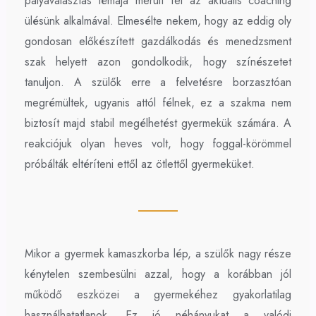
pályaválasztás témája merült fel az aktuális coaching
ülésünk alkalmával. Elmesélte nekem, hogy az eddig oly
gondosan előkészített gazdálkodás és menedzsment
szak helyett azon gondolkodik, hogy színészetet
tanuljon. A szülők erre a felvetésre borzasztóan
megrémültek, ugyanis attól félnek, ez a szakma nem
biztosít majd stabil megélhetést gyermekük számára. A
reakciójuk olyan heves volt, hogy foggal-körömmel
próbálták eltéríteni ettől az ötlettől gyermeküket.
Mikor a gyermek kamaszkorba lép, a szülők nagy része
kénytelen szembesülni azzal, hogy a korábban jól
működő eszközei a gyermekéhez gyakorlatilag
használhatatlanok. Ez jó néhányukat a valódi