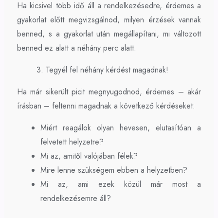
Ha kicsivel több idő áll a rendelkezésedre, érdemes a
gyakorlat előtt megvizsgálnod, milyen érzések vannak
benned, s a gyakorlat után megállapítani, mi változott
benned ez alatt a néhány perc alatt.
3. T
egyél fel néhány kérdést magadnak!
Ha már sikerült picit megnyugodnod, érdemes – akár
írásban – feltenni magadnak a következő kérdéseket:
Miért reagálok olyan hevesen, elutasítóan a
felvetett helyzetre?
Mi az, amitől valójában félek?
Mire lenne szükségem ebben a helyzetben?
Mi az, ami ezek közül már most a
rendelkezésemre áll?