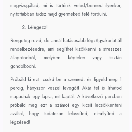
megvizsgáltad, mi is történik veled/benned ilyenkor,
nyitottabban tudsz majd gyermeked felé fordulni.
2. Lélegezz!
Rengeteg rövid, de annál hatásosabb légzőgyakorlat áll
rendelkezésedre, ami segíthet kizökkenni a stresszes
állapotodból, melyben képtelen vagy tisztán
gondolkodni.
Próbáld ki ezt: csukd be a szemed, és figyeld meg 1
percig, hányszor veszel levegőt! Akár fel is írhatod
magadnak egy lapra, mit kaptál. A következő percben
próbáld meg ezt a számot egy kicsit lecsökkenteni
azáltal, hogy tudatosan lelassítod, elmélyíted a
légzésed!