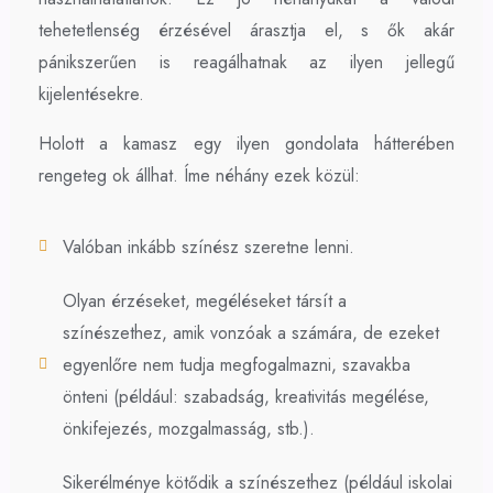
tehetetlenség érzésével árasztja el, s ők akár
pánikszerűen is reagálhatnak az ilyen jellegű
kijelentésekre.
Holott a kamasz egy ilyen gondolata hátterében
rengeteg ok állhat. Íme néhány ezek közül:
Valóban inkább színész szeretne lenni.
Olyan érzéseket, megéléseket társít a
színészethez, amik vonzóak a számára, de ezeket
egyenlőre nem tudja megfogalmazni, szavakba
önteni (például: szabadság, kreativitás megélése,
önkifejezés, mozgalmasság, stb.).
Sikerélménye kötődik a színészethez (például iskolai