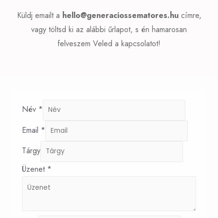
Küldj emailt a
hello@generaciossematores.hu
címre,
vagy töltsd ki az alábbi űrlapot, s én hamarosan
felveszem Veled a kapcsolatot!
Név
*
Email
*
Tárgy
Üzenet
*